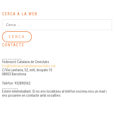
CERCA A LA WEB
CONTACTE
___________
Federació Catalana de Cineclubs
fcc@federaciocatalanacineclubs.cat
C/Via Laietana, 52, entl, despatx 10
08003 Barcelona
Telèfon: 932890562
_________
Estem teletreballant.
Si no ens localitzeu al telèfon escriviu-nos un mail i
ens posarem en contacte amb vosaltres